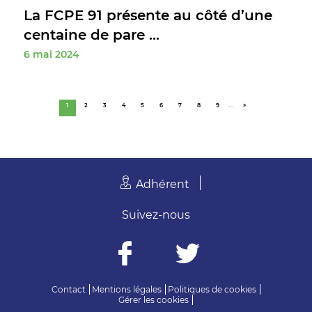
La FCPE 91 présente au côté d’une
centaine de pare ...
6 mai 2024
…
1
2
3
4
5
6
7
8
9
»
Adhérent
Suivez-nous
Contact
Mentions légales
Politiques de cookies
Gérer les cookies