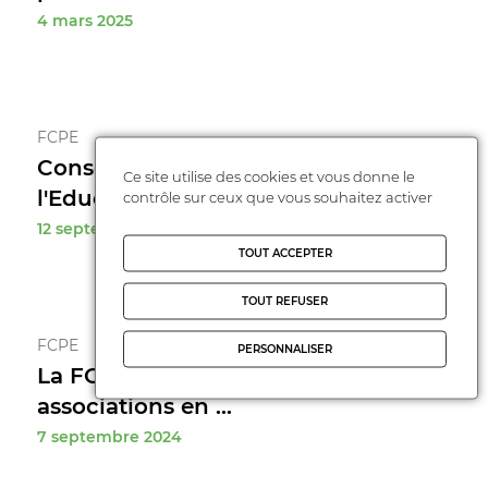
4 mars 2025
FCPE
Conseil Départemental de
Ce site utilise des cookies et vous donne le
l'Education Nationale de ...
contrôle sur ceux que vous souhaitez activer
12 septembre 2024
TOUT ACCEPTER
TOUT REFUSER
FCPE
PERSONNALISER
La FCPE 91 présente aux forums des
associations en ...
7 septembre 2024