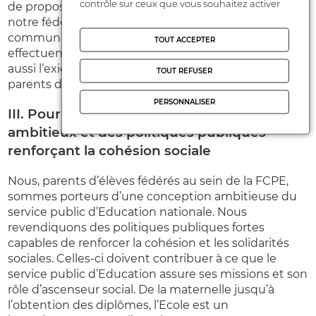
contrôle sur ceux que vous souhaitez activer
de proposer aux parents de se regrouper au sein de
notre fédération, et dans notre conception de la
communauté éducative dans laquelle nos enfants
TOUT ACCEPTER
effectuent leur parcours scolaire. Nous défendons
aussi l’exigence du respect individuel et collectif des
TOUT REFUSER
parents d’élèves.
PERSONNALISER
III. Pour un service public d’éducation
ambitieux et des politiques publiques
renforçant la cohésion sociale
Nous, parents d’élèves fédérés au sein de la FCPE,
sommes porteurs d’une conception ambitieuse du
service public d’Education nationale. Nous
revendiquons des politiques publiques fortes
capables de renforcer la cohésion et les solidarités
sociales. Celles-ci doivent contribuer à ce que le
service public d’Education assure ses missions et son
rôle d’ascenseur social. De la maternelle jusqu’à
l’obtention des diplômes, l’Ecole est un