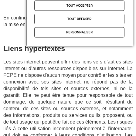
TOUT ACCEPTER
En continuant votre navigation sur notre Site, vous acceptez
TOUT REFUSER
la mise en place de Cookies sur votre Terminal.
PERSONNALISER
Liens hypertextes
Les sites internet peuvent offrir des liens vers d’autres sites
internet ou d’autres ressources disponibles sur Internet. La
FCPE ne dispose d'aucun moyen pour contrôler les sites en
connexion avec ses sites internet, ne répond pas de la
disponibilité de tels sites et sources externes, ni ne la
garantit. Elle ne peut être tenue pour responsable de tout
dommage, de quelque nature que ce soit, résultant du
contenu de ces sites ou sources externes, et notamment
des informations, produits ou services qu’ils proposent, ou
de tout usage qui peut être fait de ces éléments. Les risques
liés à cette utilisation incombent pleinement à l'internaute,
qui doit se conformer à leurs conditions d'utilisation. Les