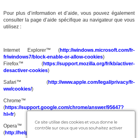
Pour plus d’information et d’aide, vous pouvez également
consulter la page d’aide spécifique au navigateur que vous
utilisez :
Internet Explorer™ (
http://windows.microsoft.com/fr-
fr/windows7/block-enable-or-allow-cookies
)
Firefox™ (
https://support.mozilla.org/fr/kb/activer-
desactiver-cookies
)
Safari™ (
http://www.apple.com/legal/privacy/fr-
ww/cookies/
)
Chrome™
(
https://support.google.com/chrome/answer/95647?
hl=fr
)
Ce site utilise des cookies et vous donne le
Opera™
contrôle sur ceux que vous souhaitez activer
(
http://help.opera.com/Windows/10.20/fr/cookies.html
)