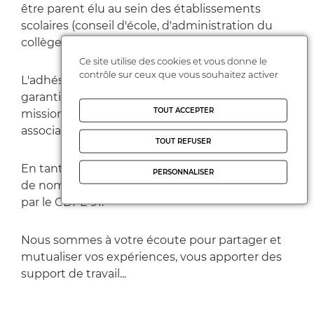
être parent élu au sein des établissements
scolaires (conseil d'école, d'administration du
collège et lycée).
Ce site utilise des cookies et vous donne le
contrôle sur ceux que vous souhaitez activer
L'adhésion comprend une assurance qui vous
garantie une couverture dans le cadre de vos
TOUT ACCEPTER
missions de parents élus et bénévoles
associatifs.
TOUT REFUSER
En tant que parents adhérents vous disposez
PERSONNALISER
de nombreux services proposés par la FCPE et
par le CDPE 91.
Nous sommes à votre écoute pour partager et
mutualiser vos expériences, vous apporter des
support de travail...