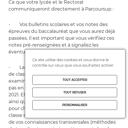
Ce que votre lycée et le Rectorat
communiqueront directement à Parcoursup :
- Vos bulletins scolaires et vos notes des
épreuves du baccalauréat que vous aurez déjà
passées. Il est important que vous vérifiiez ces
notes pré-renseignées et à signaliez les
éventuelles erreurs.
Ce site utilise des cookies et vous donne le
contrôle sur ceux que vous souhaitez activer
- La fiche Avenir éditée à l’issue du 2e conseil
de classe de l’année de terminale qui aura
TOUT ACCEPTER
examiné chacun de vos vœux. Vous ne pourrez
pas en prendre connaissance avant le 27 mai
TOUT REFUSER
2021. Elle contient vos notes et appréciations
ainsi que votre positionnement dans la classe
PERSONNALISER
pour chaque discipline, l’avis du conseil de
classe sur ce vœu, des éléments d’appréciation
de vos connaissances transversales (méthodes