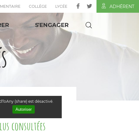
ADHÉRENT
ÉMENTAIRE
COLLÈGE
LYCÉE
RER
S'ENGAGER
és
ToAny (share) est désactivé.
Autoriser
plus consultées