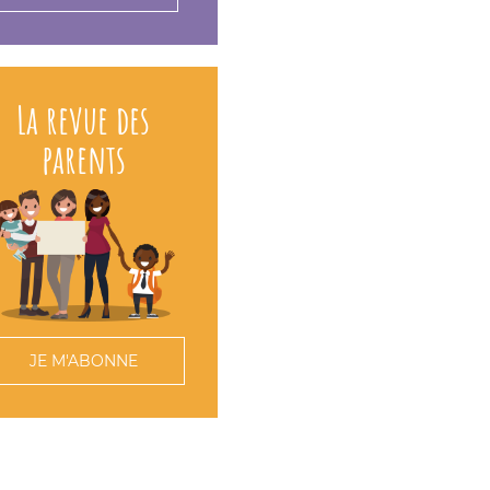
La revue des
parents
JE M'ABONNE