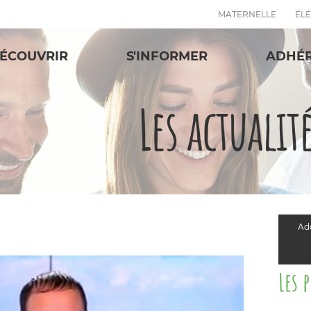
MATERNELLE
ÉL
ÉCOUVRIR
S'INFORMER
ADHÉ
Les actualit
Add
Les 