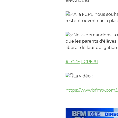
électriques
A la FCPE nous souha
restent ouvert car la plac
Nous demandons la mi
que les parents d'élèves 
libérer de leur obligation 
#FCPE
FCPE 91
La vidéo :
https://www.bfmtv.com/.