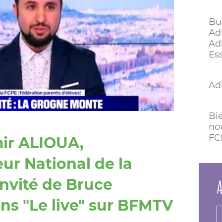
Bu
Ad
Ad
Es
Ad
Bi
no
FC
mir ALIOUA,
ur National de la
A
invité de Bruce
ns "Le live" sur BFMTV