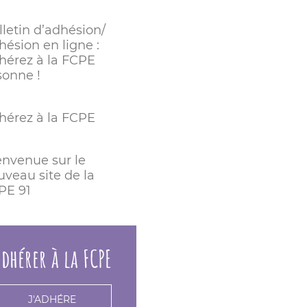
lletin d’adhésion/
hésion en ligne :
hérez à la FCPE
sonne !
hérez à la FCPE
envenue sur le
uveau site de la
PE 91
dhérer à la FCPE
J'ADHÉRE