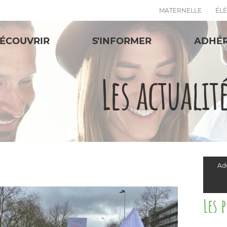
MATERNELLE
ÉL
ÉCOUVRIR
S'INFORMER
ADHÉ
Les actualit
Add
Les 