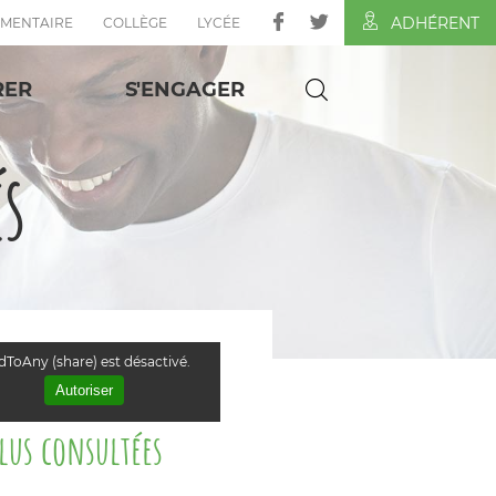
ADHÉRENT
ÉMENTAIRE
COLLÈGE
LYCÉE
RER
S'ENGAGER
és
ToAny (share) est désactivé.
Autoriser
plus consultées