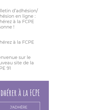
lletin d’adhésion/
hésion en ligne :
hérez à la FCPE
sonne !
hérez à la FCPE
envenue sur le
uveau site de la
PE 91
dhérer à la FCPE
J'ADHÉRE