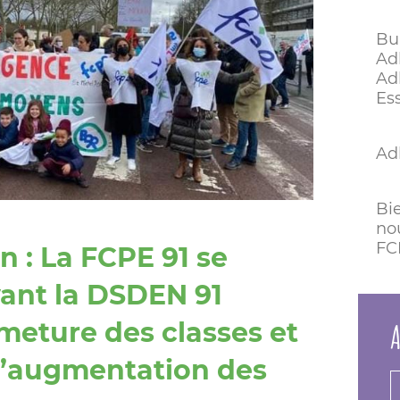
Bu
Ad
Ad
Es
Ad
Bi
no
FC
n : La FCPE 91 se
ant la DSDEN 91
A
rmeture des classes et
l’augmentation des