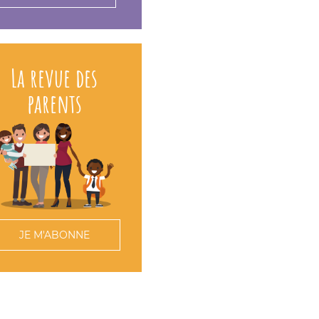
La revue des
parents
JE M'ABONNE