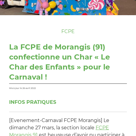
FCPE
La FCPE de Morangis (91)
confectionne un Char « Le
Char des Enfants » pour le
Carnaval !
Mis à jour le 26 avril 2022
INFOS PRATIQUES
[Evenement-Carnaval FCPE Morangis] Le
dimanche 27 mars, la section locale
FCPE
Morangis 91
est heureuse d’avoir pu participer à