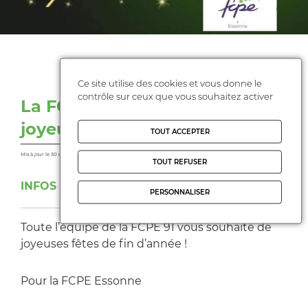
FCPE
Ce site utilise des cookies et vous donne le
contrôle sur ceux que vous souhaitez activer
La FCPE 91 vous souhaite de
joyeuses fêtes de fin d’année !
TOUT ACCEPTER
Mis à jour le 30 décembre 2021
TOUT REFUSER
INFOS PRATIQUES
PERSONNALISER
Toute l’équipe de la FCPE 91 vous souhaite de
joyeuses fêtes de fin d’année !
Pour la FCPE Essonne