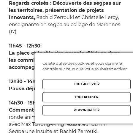
Regards croisés : Découverte des segpas sur
les territoires, présentation de projets
innovants,
Rachid Zerrouki et Christelle Leroy,
enseignante en segpa au collège de Marennes
(17)
11h45 - 12h30:
La place et le rôle des parents d'élèves dans
les commissions d'orientation : comment
Ce site utilise des cookies et vous donne le
accompagner au mieux les familles ?
contrôle sur ceux que vous souhaitez activer
12h30 - 14h30:
TOUT ACCEPTER
Pause déjeuner.
TOUT REFUSER
14h30 - 15h15:
Comment faire tomber les préjugés ?
Table
PERSONNALISER
ronde animée par Karine Aulier et Samir Alioua,
avec Max Tchung-Ming réalisateur du film
Segpa une insulte et Rachid Zerrouki.